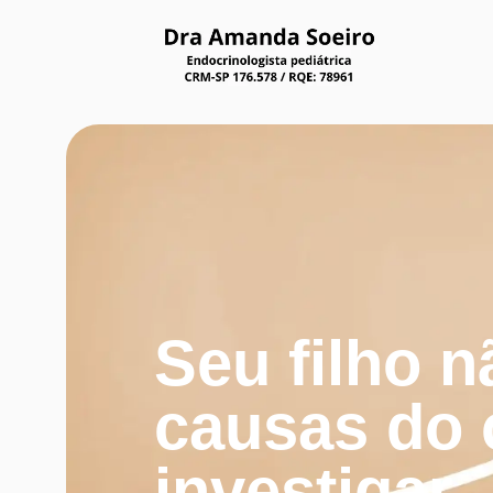
Seu filho 
causas do 
investigar