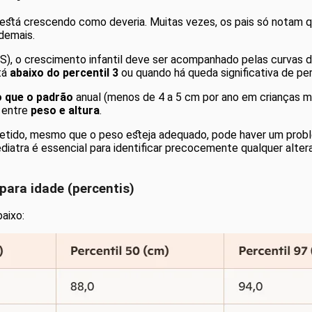
o está crescendo como deveria. Muitas vezes, os pais só not
demais.
), o crescimento infantil deve ser acompanhado pelas curvas d
tá
abaixo do
percentil 3
ou quando há queda significativa de pe
o que o padrão
anual (menos de 4 a 5 cm por ano em crianças ma
 entre
peso e altura
.
tido, mesmo que o peso esteja adequado, pode haver um proble
atra é essencial para identificar precocemente qualquer alter
para idade (percentis)
aixo: