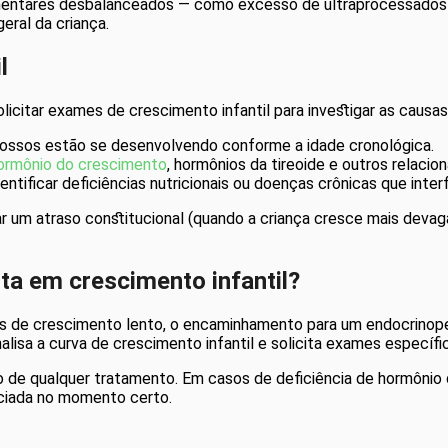
limentares desbalanceados — como excesso de ultraprocessados 
eral da criança.
l
licitar exames de crescimento infantil para investigar as causa
os ossos estão se desenvolvendo conforme a idade cronológica.
ormônio do crescimento
, hormônios da tireoide e outros relaci
dentificar deficiências nutricionais ou doenças crônicas que inte
 um atraso constitucional (quando a criança cresce mais devag
ta em crescimento infantil?
nais de crescimento lento, o encaminhamento para um endocrinop
 analisa a curva de crescimento infantil e solicita exames específi
o de qualquer tratamento. Em casos de deficiência de hormônio
niciada no momento certo.