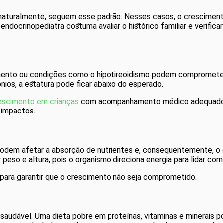
 naturalmente, seguem esse padrão. Nesses casos, o crescimento
endocrinopediatra costuma avaliar o histórico familiar e verific
mento ou condições como o hipotireoidismo podem comprometer
nios, a estatura pode ficar abaixo do esperado.
rescimento em crianças
com acompanhamento médico adequado, já
 impactos.
s podem afetar a absorção de nutrientes e, consequentemente, o
peso e altura, pois o organismo direciona energia para lidar co
 para garantir que o crescimento não seja comprometido.
saudável. Uma dieta pobre em proteínas, vitaminas e minerais po