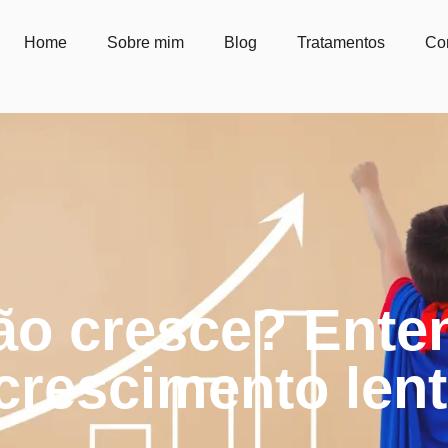
Home
Sobre mim
Blog
Tratamentos
Co
não cresce? Ente
crescimento len