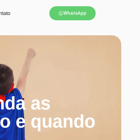
WhatsApp
ntato
nda as
to e quando