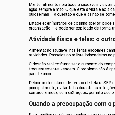
Manter alimentos práticos e saudáveis visíveis 
água sempre à mão. O que está à vista e ao alc
guloseimas — a questão é que elas não se torn
Estabelecer “horários de cozinha aberta” pode se
organização — e pode ser explicado de forma tra
Atividade física e telas: o out
Alimentação saudável nas férias escolares cami
atividades. Passeios ao ar livre, brincadeiras no
O desafio real costuma ser o aumento do tempo 
frequentemente, vencem. O problema não é apen
pacote único.
Definir limites claros de tempo de tela (a SBP 
principalmente, evitar telas durante as refei
sentado à mesa, sem distrações, permite que o 
Quando a preocupação com o p
Para famílias que já acompanham uma criança