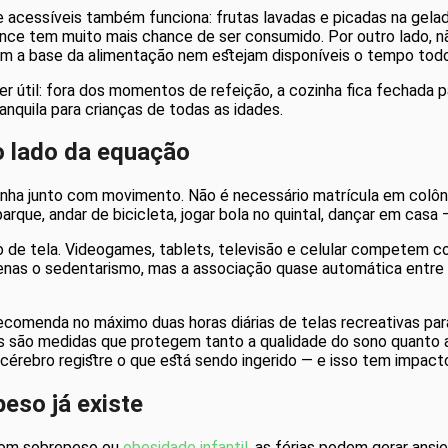
e acessíveis também funciona: frutas lavadas e picadas na gelade
ance tem muito mais chance de ser consumido. Por outro lado, 
em a base da alimentação nem estejam disponíveis o tempo todo
r útil: fora dos momentos de refeição, a cozinha fica fechada pa
nquila para crianças de todas as idades.
ro lado da equação
nha junto com movimento. Não é necessário matrícula em colôni
 parque, andar de bicicleta, jogar bola no quintal, dançar em casa
de tela. Videogames, tablets, televisão e celular competem co
as o sedentarismo, mas a associação quase automática entre te
recomenda no máximo duas horas diárias de telas recreativas para
ções são medidas que protegem tanto a qualidade do sono quant
cérebro registre o que está sendo ingerido — e isso tem impacto
eso já existe
 com sobrepeso ou
obesidade infantil
, as férias podem gerar ansi