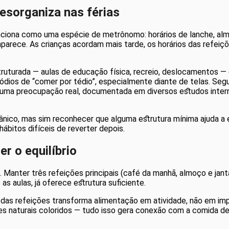
desorganiza nas férias
 funciona como uma espécie de metrônomo: horários de lanche, 
aparece. As crianças acordam mais tarde, os horários das refeiçõ
struturada — aulas de educação física, recreio, deslocamentos 
ios de “comer por tédio”, especialmente diante de telas. Segun
uma preocupação real, documentada em diversos estudos interna
pânico, mas sim reconhecer que alguma estrutura mínima ajuda a 
hábitos difíceis de reverter depois.
r o equilíbrio
a. Manter três refeições principais (café da manhã, almoço e jan
as aulas, já oferece estrutura suficiente.
 das refeições transforma alimentação em atividade, não em im
hes naturais coloridos — tudo isso gera conexão com a comida d