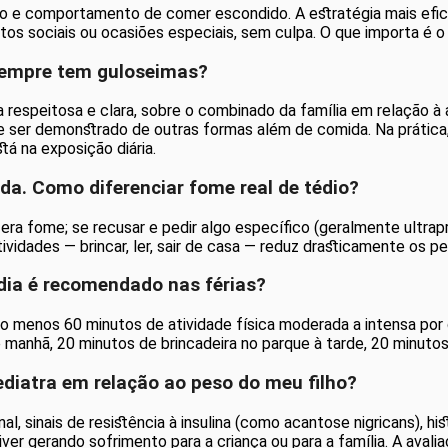
o e comportamento de comer escondido. A estratégia mais efica
tos sociais ou ocasiões especiais, sem culpa. O que importa é o 
sempre tem guloseimas?
respeitosa e clara, sobre o combinado da família em relação à 
de ser demonstrado de outras formas além de comida. Na prátic
á na exposição diária.
ida. Como diferenciar fome real de tédio?
, era fome; se recusar e pedir algo específico (geralmente ultr
ividades — brincar, ler, sair de casa — reduz drasticamente os p
 dia é recomendado nas férias?
 menos 60 minutos de atividade física moderada a intensa por d
e manhã, 20 minutos de brincadeira no parque à tarde, 20 minuto
diatra em relação ao peso do meu filho?
, sinais de resistência à insulina (como acantose nigricans), hi
r gerando sofrimento para a criança ou para a família. A avaliaç