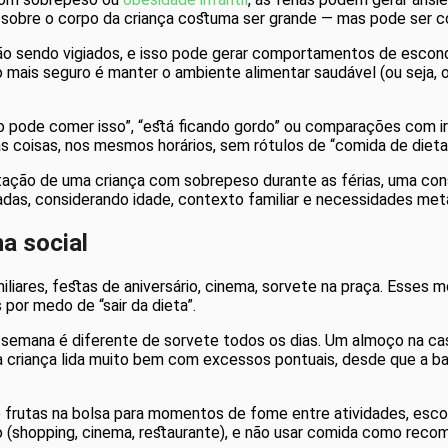
s sobre o corpo da criança costuma ser grande — mas pode ser 
o sendo vigiados, e isso pode gerar comportamentos de escon
 mais seguro é manter o ambiente alimentar saudável (ou seja, 
 pode comer isso”, “está ficando gordo” ou comparações com i
coisas, nos mesmos horários, sem rótulos de “comida de dieta”
tação de uma criança com sobrepeso durante as férias, uma con
adas, considerando idade, contexto familiar e necessidades met
na social
miliares, festas de aniversário, cinema, sorvete na praça. Esses
por medo de “sair da dieta”.
 semana é diferente de sorvete todos os dias. Um almoço na cas
a criança lida muito bem com excessos pontuais, desde que a 
 e frutas na bolsa para momentos de fome entre atividades, es
mo (shopping, cinema, restaurante), e não usar comida como reco