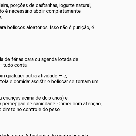
ira, porções de castanhas, iogurte natural,
não é necessário abolir completamente
.
ra beliscos aleatórios. Isso não é punição, é
a de férias cara ou agenda lotada de
 — tudo conta.
m qualquer outra atividade — e,
la e comida: assistir e beliscar se tornam um
 crianças acima de dois anos) e,
o a percepção de saciedade. Comer com atenção,
 direto no controle do peso.
edade extra. A tentação de controlar cada